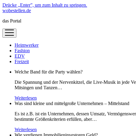
Drücke „Enter”, um zum Inhalt zu springen.
wobestellen.de
das Portal
Menü
öffnen
Heimwerker
Fashion
EDV
Freizeit
Welche Band für die Party wählen?
Die Spannung und der Nervenkitzel, die Live-Musik in jede Vera
Mitsingen und Tanzen…
Weiterlesen
Was sind kleine und mittelgroße Unternehmen – Mittelstand
Es ist z.B. ist ein Unternehmen, dessen Umsatz, Vermögenswert
bestimmte Größenkriterien erfüllen, aber…
Weiterlesen
Wie verdienen Immobilieninvestoren Geld?