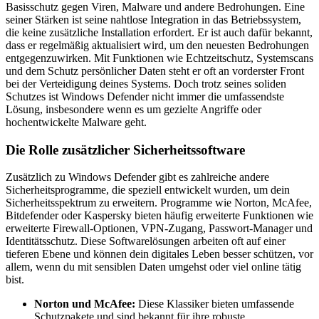
Basisschutz gegen Viren, Malware und andere Bedrohungen. Eine
seiner Stärken ist seine nahtlose Integration in das Betriebssystem,
die keine zusätzliche Installation erfordert. Er ist auch dafür bekannt,
dass er regelmäßig aktualisiert wird, um den neuesten Bedrohungen
entgegenzuwirken. Mit Funktionen wie Echtzeitschutz, Systemscans
und dem Schutz persönlicher Daten steht er oft an vorderster Front
bei der Verteidigung deines Systems. Doch trotz seines soliden
Schutzes ist Windows Defender nicht immer die umfassendste
Lösung, insbesondere wenn es um gezielte Angriffe oder
hochentwickelte Malware geht.
Die Rolle zusätzlicher Sicherheitssoftware
Zusätzlich zu Windows Defender gibt es zahlreiche andere
Sicherheitsprogramme, die speziell entwickelt wurden, um dein
Sicherheitsspektrum zu erweitern. Programme wie Norton, McAfee,
Bitdefender oder Kaspersky bieten häufig erweiterte Funktionen wie
erweiterte Firewall-Optionen, VPN-Zugang, Passwort-Manager und
Identitätsschutz. Diese Softwarelösungen arbeiten oft auf einer
tieferen Ebene und können dein digitales Leben besser schützen, vor
allem, wenn du mit sensiblen Daten umgehst oder viel online tätig
bist.
Norton und McAfee:
Diese Klassiker bieten umfassende
Schutzpakete und sind bekannt für ihre robuste