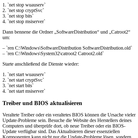
1. `net stop wuauserv`
2. `net stop cryptSvc`
3. `net stop bits`
4. `net stop msiserver`
Dann bennene die Ordner „SoftwareDistribution“ und „Catroot2“
um:
– `ren C:\Windows\SoftwareDistribution SoftwareDistribution.old`
– `ren C:\Windows\System32\catroot2 Catroot2.old`
Starte anschließend die Dienste wieder:
1. `net start wuauserv`
2. `net start cryptSvc`
3. `net start bits`
4. `net start msiserver`
Treiber und BIOS aktualisieren
Veraltete Treiber oder ein veraltetes BIOS können die Ursache vieler
Update-Probleme sein. Besuche die Website des Herstellers deines
Computers und überprüfe dort, ob neue Treiber oder ein BIOS-
Update verfügbar sind. Das Aktualisieren dieser essenziellen
Komponenten kann nicht nur die Update-Probleme lösen, sondern