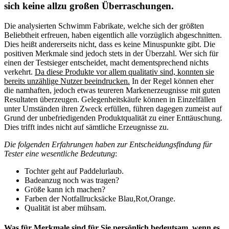
sich keine allzu großen Überraschungen.
Die analysierten Schwimm Fabrikate, welche sich der größten
Beliebtheit erfreuen, haben eigentlich alle vorzüglich abgeschnitten.
Dies heißt andererseits nicht, dass es keine Minuspunkte gibt. Die
positiven Merkmale sind jedoch stets in der Überzahl. Wer sich für
einen der Testsieger entscheidet, macht dementsprechend nichts
verkehrt.
Da diese Produkte vor allem qualitativ sind, konnten sie
bereits unzählige Nutzer beeindrucken.
In der Regel können eher
die namhaften, jedoch etwas teureren Markenerzeugnisse mit guten
Resultaten überzeugen. Gelegenheitskäufe können in Einzelfällen
unter Umständen ihren Zweck erfüllen, führen dagegen zumeist auf
Grund der unbefriedigenden Produktqualität zu einer Enttäuschung.
Dies trifft indes nicht auf sämtliche Erzeugnisse zu.
Die folgenden Erfahrungen haben zur Entscheidungsfindung für
Tester eine wesentliche Bedeutung
:
Tochter geht auf Paddelurlaub.
Badeanzug noch was tragen?
Größe kann ich machen?
Farben der Notfallrucksäcke Blau,Rot,Orange.
Qualität ist aber mühsam.
Was für Merkmale sind für Sie persönlich bedeutsam, wenn es