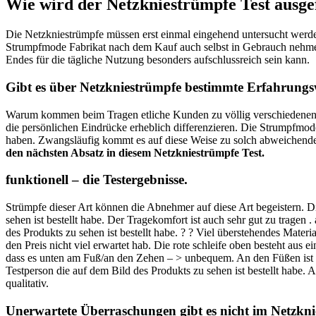
Wie wird der Netzkniestrümpfe Test ausge
Die Netzkniestrümpfe müssen erst einmal eingehend untersucht werden
Strumpfmode Fabrikat nach dem Kauf auch selbst in Gebrauch nehmen.
Endes für die tägliche Nutzung besonders aufschlussreich sein kann.
Gibt es über Netzkniestrümpfe bestimmte Erfahrungs
Warum kommen beim Tragen etliche Kunden zu völlig verschiedenen B
die persönlichen Eindrücke erheblich differenzieren. Die Strumpfmo
haben. Zwangsläufig kommt es auf diese Weise zu solch abweichende
den nächsten Absatz in diesem Netzkniestrümpfe Test.
funktionell – die Testergebnisse.
Strümpfe dieser Art können die Abnehmer auf diese Art begeistern. 
sehen ist bestellt habe. Der Tragekomfort ist auch sehr gut zu trage
des Produkts zu sehen ist bestellt habe. ? ? Viel überstehendes Mater
den Preis nicht viel erwartet hab. Die rote schleife oben besteht au
dass es unten am Fuß/an den Zehen – > unbequem. An den Füßen ist ei
Testperson die auf dem Bild des Produkts zu sehen ist bestellt habe. A
qualitativ.
Unerwartete Überraschungen gibt es nicht im Netzkni