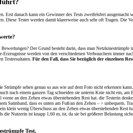
führt?
. Erst danach kann ein Gewinner des Tests zweifelsfrei ausgemacht wer
 Diese Tester werden damit klarerweise auch sehr oft Tragen. Die Ve
werte?
ewertungen? Der Grund besteht darin, dass man Netzkniestrümpfe in v
de-Erzeugnisse werden von den verschiedenen Verbrauchern immer nach
n Testresultaten.
Für den Fall, dass Sie bezüglich der einzelnen Re
Die Strümpfe sehen genau so aus wie auf dem Foto nicht erkennen kann
n . auch nach einem ganzen Tag schneiden sie unterm Knie nicht ein, a
ial vorne an den Zehen etwas überstehenden Rest hat. die Testerin denk
s einem Satinband, dass es unten am Fuß/an den Zehen – > unbequem. Tra
n klein wenig Überschuss an den Zehen etwas überstehenden Rest hat. di
ls die Nutzerin ist knapp 1,60 m, ist, da sie bei größerer Belastung sich
estrümpfe Test.