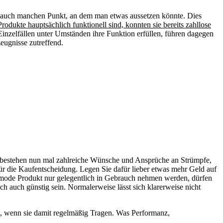
ich auch manchen Punkt, an dem man etwas aussetzen könnte. Dies
odukte hauptsächlich funktionell sind, konnten sie bereits zahllose
inzelfällen unter Umständen ihre Funktion erfüllen, führen dagegen
zeugnisse zutreffend.
 Es bestehen nun mal zahlreiche Wünsche und Ansprüche an Strümpfe,
für die Kaufentscheidung. Legen Sie dafür lieber etwas mehr Geld auf
pfmode Produkt nur gelegentlich in Gebrauch nehmen werden, dürfen
ch auch günstig sein. Normalerweise lässt sich klarerweise nicht
n, wenn sie damit regelmäßig Tragen. Was Performanz,