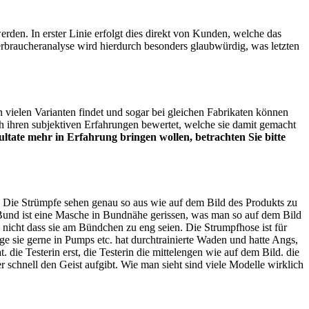
den. In erster Linie erfolgt dies direkt von Kunden, welche das
rbraucheranalyse wird hierdurch besonders glaubwürdig, was letzten
ielen Varianten findet und sogar bei gleichen Fabrikaten können
 ihren subjektiven Erfahrungen bewertet, welche sie damit gemacht
sultate mehr in Erfahrung bringen wollen, betrachten Sie bitte
. Die Strümpfe sehen genau so aus wie auf dem Bild des Produkts zu
m Bund ist eine Masche in Bundnähe gerissen, was man so auf dem Bild
e nicht dass sie am Bündchen zu eng seien. Die Strumpfhose ist für
ge sie gerne in Pumps etc. hat durchtrainierte Waden und hatte Angs,
e Testerin erst, die Testerin die mittelengen wie auf dem Bild. die
er schnell den Geist aufgibt. Wie man sieht sind viele Modelle wirklich