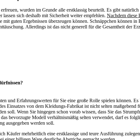
erfreuen, wurden im Grunde alle erstklassig beurteilt. Es gibt natürl
 lassen sich deshalb mit Sicherheit weiter empfehlen.
Nachdem diese Pr
kate mit guten Ergebnissen überzeugen können. Schnäppchen können in E
ttäuschung. Allerdings ist das nicht generell für die Gesamtheit der Er
ürfnissen?
ultaten und Erfahrungswerten für Sie eine große Rolle spielen können.
t des Einsatzes von dem Kleidungs-Fabrikat ist nicht selten maßgebend 
erden soll. Wenn Sie hingegen schon vorab wissen, dass Sie das Strum
d das bevorzugte Modell verhältnismäßig selten verwendet, darf es folgli
ung ausgegeben werden soll.
ich Käufer mehrheitlich eine erstklassige und teure Ausführung zulege
bei einer billigen Ware deutliche Abstriche gemacht werden.