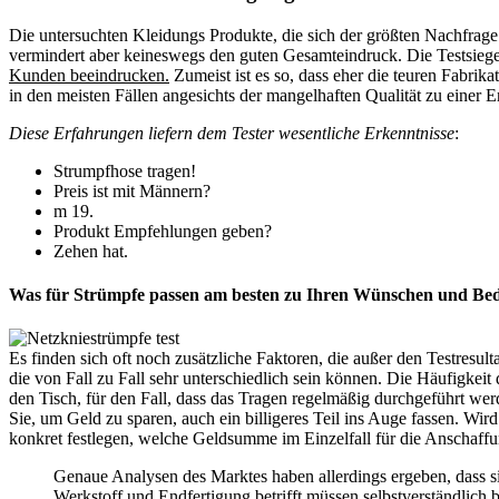
Die untersuchten Kleidungs Produkte, die sich der größten Nachfrage 
vermindert aber keineswegs den guten Gesamteindruck. Die Testsieger
Kunden beeindrucken.
Zumeist ist es so, dass eher die teuren Fabri
in den meisten Fällen angesichts der mangelhaften Qualität zu einer En
Diese Erfahrungen liefern dem Tester wesentliche Erkenntnisse
:
Strumpfhose tragen!
Preis ist mit Männern?
m 19.
Produkt Empfehlungen geben?
Zehen hat.
Was für Strümpfe passen am besten zu Ihren Wünschen und Bed
Es finden sich oft noch zusätzliche Faktoren, die außer den Testres
die von Fall zu Fall sehr unterschiedlich sein können. Die Häufigkei
den Tisch, für den Fall, dass das Tragen regelmäßig durchgeführt w
Sie, um Geld zu sparen, auch ein billigeres Teil ins Auge fassen. Wir
konkret festlegen, welche Geldsumme im Einzelfall für die Anschaff
Genaue Analysen des Marktes haben allerdings ergeben, dass s
Werkstoff und Endfertigung betrifft müssen selbstverständlich 