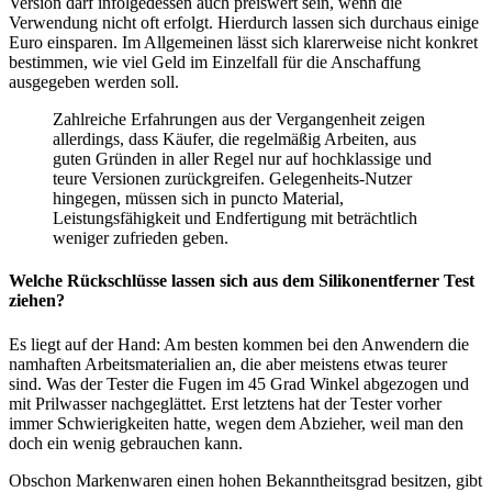
Version darf infolgedessen auch preiswert sein, wenn die
Verwendung nicht oft erfolgt. Hierdurch lassen sich durchaus einige
Euro einsparen. Im Allgemeinen lässt sich klarerweise nicht konkret
bestimmen, wie viel Geld im Einzelfall für die Anschaffung
ausgegeben werden soll.
Zahlreiche Erfahrungen aus der Vergangenheit zeigen
allerdings, dass Käufer, die regelmäßig Arbeiten, aus
guten Gründen in aller Regel nur auf hochklassige und
teure Versionen zurückgreifen. Gelegenheits-Nutzer
hingegen, müssen sich in puncto Material,
Leistungsfähigkeit und Endfertigung mit beträchtlich
weniger zufrieden geben.
Welche Rückschlüsse lassen sich aus dem Silikonentferner Test
ziehen?
Es liegt auf der Hand: Am besten kommen bei den Anwendern die
namhaften Arbeitsmaterialien an, die aber meistens etwas teurer
sind. Was der Tester die Fugen im 45 Grad Winkel abgezogen und
mit Prilwasser nachgeglättet. Erst letztens hat der Tester vorher
immer Schwierigkeiten hatte, wegen dem Abzieher, weil man den
doch ein wenig gebrauchen kann.
Obschon Markenwaren einen hohen Bekanntheitsgrad besitzen, gibt