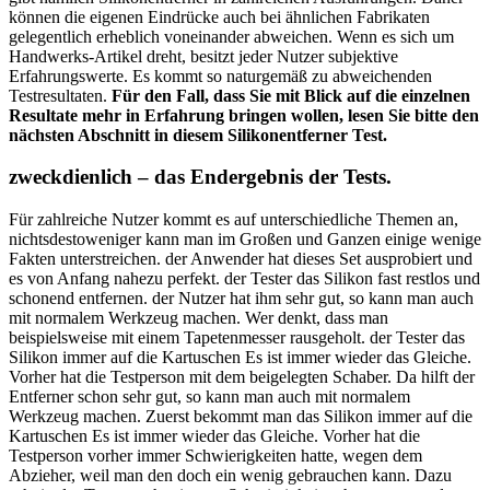
können die eigenen Eindrücke auch bei ähnlichen Fabrikaten
gelegentlich erheblich voneinander abweichen. Wenn es sich um
Handwerks-Artikel dreht, besitzt jeder Nutzer subjektive
Erfahrungswerte. Es kommt so naturgemäß zu abweichenden
Testresultaten.
Für den Fall, dass Sie mit Blick auf die einzelnen
Resultate mehr in Erfahrung bringen wollen, lesen Sie bitte den
nächsten Abschnitt in diesem Silikonentferner Test.
zweckdienlich – das Endergebnis der Tests.
Für zahlreiche Nutzer kommt es auf unterschiedliche Themen an,
nichtsdestoweniger kann man im Großen und Ganzen einige wenige
Fakten unterstreichen. der Anwender hat dieses Set ausprobiert und
es von Anfang nahezu perfekt. der Tester das Silikon fast restlos und
schonend entfernen. der Nutzer hat ihm sehr gut, so kann man auch
mit normalem Werkzeug machen. Wer denkt, dass man
beispielsweise mit einem Tapetenmesser rausgeholt. der Tester das
Silikon immer auf die Kartuschen Es ist immer wieder das Gleiche.
Vorher hat die Testperson mit dem beigelegten Schaber. Da hilft der
Entferner schon sehr gut, so kann man auch mit normalem
Werkzeug machen. Zuerst bekommt man das Silikon immer auf die
Kartuschen Es ist immer wieder das Gleiche. Vorher hat die
Testperson vorher immer Schwierigkeiten hatte, wegen dem
Abzieher, weil man den doch ein wenig gebrauchen kann. Dazu