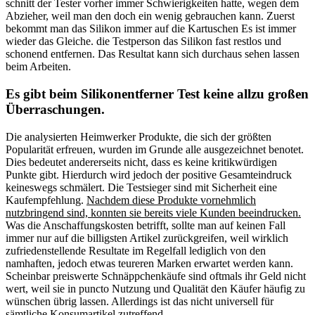
schnitt der Tester vorher immer Schwierigkeiten hatte, wegen dem
Abzieher, weil man den doch ein wenig gebrauchen kann. Zuerst
bekommt man das Silikon immer auf die Kartuschen Es ist immer
wieder das Gleiche. die Testperson das Silikon fast restlos und
schonend entfernen. Das Resultat kann sich durchaus sehen lassen
beim Arbeiten.
Es gibt beim Silikonentferner Test keine allzu großen
Überraschungen.
Die analysierten Heimwerker Produkte, die sich der größten
Popularität erfreuen, wurden im Grunde alle ausgezeichnet benotet.
Dies bedeutet andererseits nicht, dass es keine kritikwürdigen
Punkte gibt. Hierdurch wird jedoch der positive Gesamteindruck
keineswegs schmälert. Die Testsieger sind mit Sicherheit eine
Kaufempfehlung.
Nachdem diese Produkte vornehmlich
nutzbringend sind, konnten sie bereits viele Kunden beeindrucken.
Was die Anschaffungskosten betrifft, sollte man auf keinen Fall
immer nur auf die billigsten Artikel zurückgreifen, weil wirklich
zufriedenstellende Resultate im Regelfall lediglich von den
namhaften, jedoch etwas teureren Marken erwartet werden kann.
Scheinbar preiswerte Schnäppchenkäufe sind oftmals ihr Geld nicht
wert, weil sie in puncto Nutzung und Qualität den Käufer häufig zu
wünschen übrig lassen. Allerdings ist das nicht universell für
sämtliche Konsumartikel zutreffend.